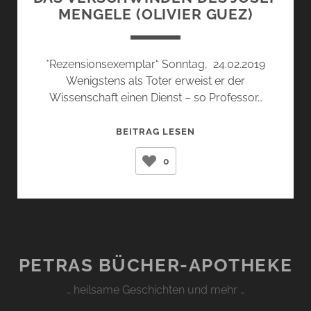
MENGELE (OLIVIER GUEZ)
*Rezensionsexemplar“ Sonntag, 24.02.2019
Wenigstens als Toter erweist er der
Wissenschaft einen Dienst – so Professor…
DAS
BEITRAG LESEN
VERSCHWINDEN
0
DES
JOSEF
MENGELE
(OLIVIER
GUEZ)
PETRAS BÜCHER-APOTHEKE
… heilsame Geschichten und mehr …