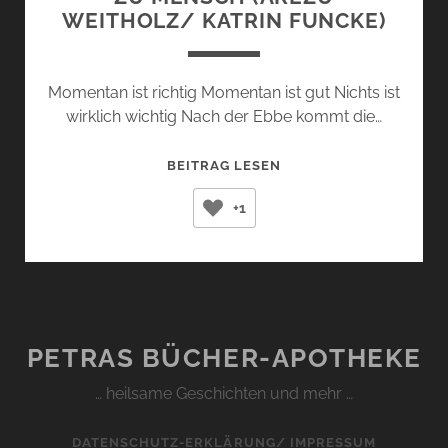
WEITHOLZ/ KATRIN FUNCKE)
Momentan ist richtig Momentan ist gut Nichts ist
wirklich wichtig Nach der Ebbe kommt die…
ZU
BEITRAG LESEN
MENSCH
+1
(AREZU
WEITHOLZ/
KATRIN
FUNCKE)
PETRAS BÜCHER-APOTHEKE
… heilsame Geschichten und mehr …
DATENSCHUTZ-ERKLÄRUNG/ IMPRESSUM