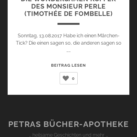
DES MONSIEUR PERLE
(TIMOTHÉE DE FOMBELLE)
Sonntag, 13.08.2017 Habe ich einen Märchen-
Tick? Die einen sagen so, die anderen sagen so
……
DIE
BEITRAG LESEN
WUNDERSAMEN
0
KOFFER
DES
MONSIEUR
PERLE
(TIMOTHÉE
DE
PETRAS BÜCHER-APOTHEKE
FOMBELLE)
… heilsame Geschichten und mehr …