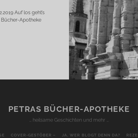
.2019 Auf los geht’s
er Bücher-Apotheke
N
ENTLEMAN
RLES
ANTHONY
LES)
PETRAS BÜCHER-APOTHEKE
… heilsame Geschichten und mehr …
GE
COVER-GESTÖBER –
JA, WER BLOGT DENN DA?
REZE