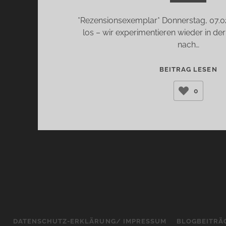
*Rezensionsexemplar* Donnerstag, 07.02
los – wir experimentieren wieder in d
nach…
EI
BEITRAG LESEN
G
0
IN
A
(
CO
DATENSCHUTZ-ERKLÄRUNG/ IMPRESSUM
BLOGBEITRÄ