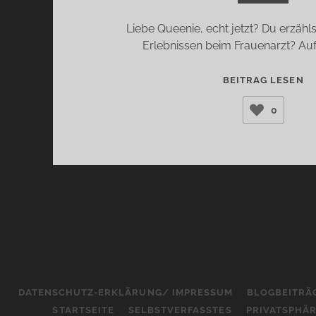
Liebe Queenie, echt jetzt? Du erzähl
Erlebnissen beim Frauenarzt? Au
Q
BEITRAG LESEN
(C
0
CA
WI
DATENSCHUTZ-ERKLÄRUNG/ IMPRESSUM
BLOGBEITRÄ
STARTSEITE
SELBSTVERFASSTES
PRIVATSPHÄ