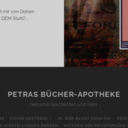
st mir von Deinen
f DEM Stuhl?…
UEENIE
ANDICE
RTY-
LLIAMS)
PETRAS BÜCHER-APOTHEKE
… heilsame Geschichten und mehr …
GE
COVER-GESTÖBER –
JA, WER BLOGT DENN DA?
REZE
RE-EINSTELLUNGEN ÄNDERN
HISTORIE DER PRIVATSPHÄRE