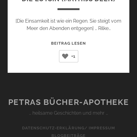
[Die Einsamkeit ist wie ein Regen. Sie steigt vom
Meer den Abenden entgegen] … Rilke…
DIE
BEITRAG LESEN
LOTSIN
+1
(MATHIJS
DEEN)
PETRAS BÜCHER-APOTHEKE
… heilsame Geschichten und mehr …
DATENSCHUTZ-ERKLÄRUNG/ IMPRESSUM
BLOGBEITRÄGE