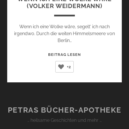
(VOLKER WEIDERMANN)
Wenn ich eine Wolke wäre, segelt‘ ich nach
irgendwo. Durch die weiten Himmelsmeere von
Berlin…
WENN
BEITRAG LESEN
ICH
+2
EINE
WOLKE
WÄRE
(VOLKER
WEIDERMANN)
PETRAS BÜCHER-APOTHEKE
… heilsame Geschichten und mehr …